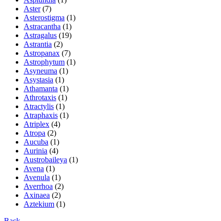
Aster
(7)
Asterostigma
(1)
Astracantha
(1)
Astragalus
(19)
Astrantia
(2)
Astropanax
(7)
Astrophytum
(1)
Asyneuma
(1)
Asystasia
(1)
Athamanta
(1)
Athrotaxis
(1)
Atractylis
(1)
Atraphaxis
(1)
Atriplex
(4)
Atropa
(2)
Aucuba
(1)
Aurinia
(4)
Austrobaileya
(1)
Avena
(1)
Avenula
(1)
Averrhoa
(2)
Axinaea
(2)
Aztekium
(1)
Back