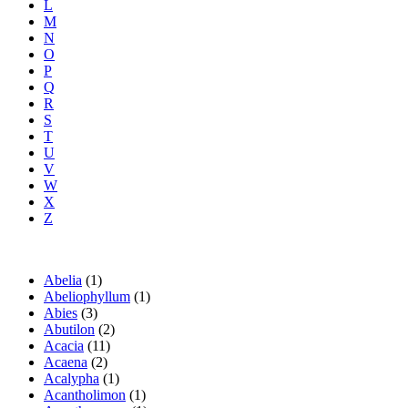
L
M
N
O
P
Q
R
S
T
U
V
W
X
Z
Abelia
(1)
Abeliophyllum
(1)
Abies
(3)
Abutilon
(2)
Acacia
(11)
Acaena
(2)
Acalypha
(1)
Acantholimon
(1)