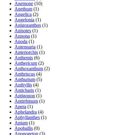
Anemone
(10)
Anethum
(1)
Angelica
(2)
Angelonia
(1)
Anigozanthos
(1)
Anisotes
(1)
Annona
(1)
Anoda
(1)
Antennaria
(1)
Anteriorchis
(1)
Anthemis
(6)
Anthericum
(2)
Anthoxanthum
(2)
Anthriscus
(4)
Anthurium
(5)
Anthyllis
(4)
Anticharis
(1)
Antigonon
(1)
Antirrhinum
(1)
Apera
(1)
Aphelandra
(4)
Aphyllanthes
(1)
Apium
(1)
Apoballis
(0)
Aponogeton
(3)