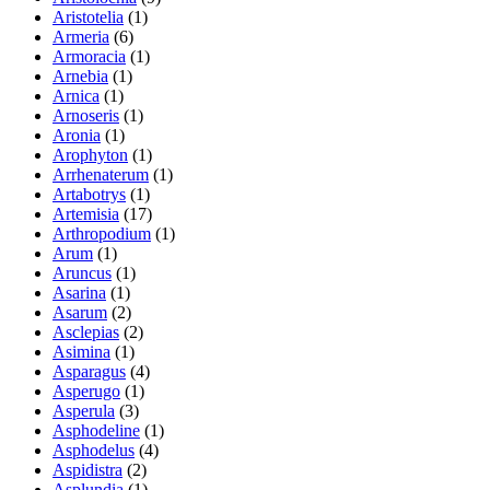
Aristotelia
(1)
Armeria
(6)
Armoracia
(1)
Arnebia
(1)
Arnica
(1)
Arnoseris
(1)
Aronia
(1)
Arophyton
(1)
Arrhenaterum
(1)
Artabotrys
(1)
Artemisia
(17)
Arthropodium
(1)
Arum
(1)
Aruncus
(1)
Asarina
(1)
Asarum
(2)
Asclepias
(2)
Asimina
(1)
Asparagus
(4)
Asperugo
(1)
Asperula
(3)
Asphodeline
(1)
Asphodelus
(4)
Aspidistra
(2)
Asplundia
(1)