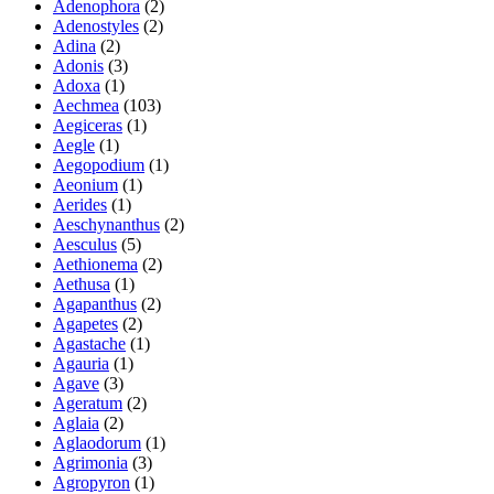
Adenophora
(2)
Adenostyles
(2)
Adina
(2)
Adonis
(3)
Adoxa
(1)
Aechmea
(103)
Aegiceras
(1)
Aegle
(1)
Aegopodium
(1)
Aeonium
(1)
Aerides
(1)
Aeschynanthus
(2)
Aesculus
(5)
Aethionema
(2)
Aethusa
(1)
Agapanthus
(2)
Agapetes
(2)
Agastache
(1)
Agauria
(1)
Agave
(3)
Ageratum
(2)
Aglaia
(2)
Aglaodorum
(1)
Agrimonia
(3)
Agropyron
(1)