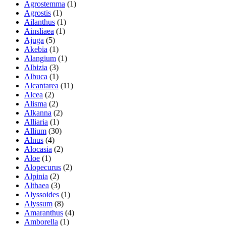
Agrostemma
(1)
Agrostis
(1)
Ailanthus
(1)
Ainsliaea
(1)
Ajuga
(5)
Akebia
(1)
Alangium
(1)
Albizia
(3)
Albuca
(1)
Alcantarea
(11)
Alcea
(2)
Alisma
(2)
Alkanna
(2)
Alliaria
(1)
Allium
(30)
Alnus
(4)
Alocasia
(2)
Aloe
(1)
Alopecurus
(2)
Alpinia
(2)
Althaea
(3)
Alyssoides
(1)
Alyssum
(8)
Amaranthus
(4)
Amborella
(1)