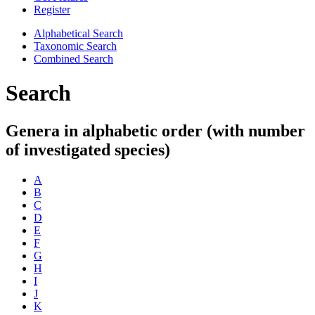
Register
Alphabetical Search
Taxonomic Search
Combined Search
Search
Genera in alphabetic order (with number
of investigated species)
A
B
C
D
E
F
G
H
I
J
K