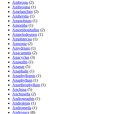
Ambrosia
(2)
Ambrosina
(1)
Amelanchier
(2)
Amherstia
(1)
Ammobium
(1)
Amorpha
(1)
Amorphophallus
(2)
Ampelodesmos
(1)
Amphitecna
(1)
Amsonia
(2)
Amydrium
(1)
Anacamptis
(2)
Anacyclus
(3)
Anagallis
(1)
Ananas
(5)
Anaphalis
(1)
Anaphyllopsis
(1)
Anaphyllum
(1)
Anarthrophyllum
(1)
Anchusa
(5)
Anchusella
(2)
Andrographis
(1)
Androlepis
(1)
Andromeda
(1)
Androsace
(8)