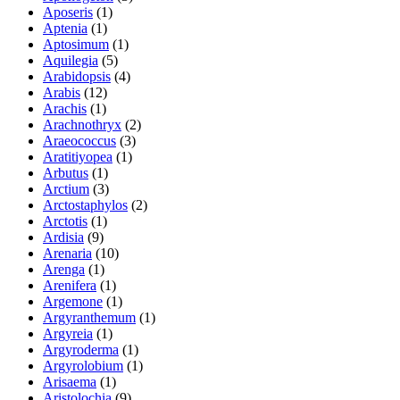
Aposeris
(1)
Aptenia
(1)
Aptosimum
(1)
Aquilegia
(5)
Arabidopsis
(4)
Arabis
(12)
Arachis
(1)
Arachnothryx
(2)
Araeococcus
(3)
Aratitiyopea
(1)
Arbutus
(1)
Arctium
(3)
Arctostaphylos
(2)
Arctotis
(1)
Ardisia
(9)
Arenaria
(10)
Arenga
(1)
Arenifera
(1)
Argemone
(1)
Argyranthemum
(1)
Argyreia
(1)
Argyroderma
(1)
Argyrolobium
(1)
Arisaema
(1)
Aristolochia
(9)