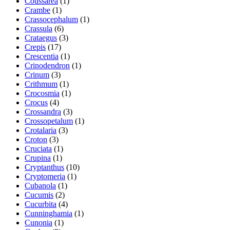
Coussarea
(1)
Crambe
(1)
Crassocephalum
(1)
Crassula
(6)
Crataegus
(3)
Crepis
(17)
Crescentia
(1)
Crinodendron
(1)
Crinum
(3)
Crithmum
(1)
Crocosmia
(1)
Crocus
(4)
Crossandra
(3)
Crossopetalum
(1)
Crotalaria
(3)
Croton
(3)
Cruciata
(1)
Crupina
(1)
Cryptanthus
(10)
Cryptomeria
(1)
Cubanola
(1)
Cucumis
(2)
Cucurbita
(4)
Cunninghamia
(1)
Cunonia
(1)