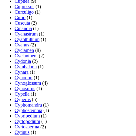
Cuphea
(9)
Cupressus
(1)
Curculigo
(1)
Curio
(1)
Cuscuta
(2)
Cutandia
(1)
Cyanastrum
(1)
Cyanthillium
(1)
Cyanus
(2)
Cyclamen
(8)
Cyclanthera
(2)
Cydonia
(2)
Cymbalaria
(1)
Cynara
(1)
Cynodon
(1)
Cynoglossum
(4)
Cynosurus
(1)
Cypella
(1)
Cyperus
(5)
Cyphomandra
(1)
Cyphostemma
(1)
Cypripedium
(1)
Cyrtopodium
(1)
Cyrtosperma
(2)
Cytinus
(1)