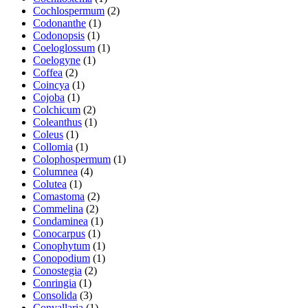
Cochlospermum
(2)
Codonanthe
(1)
Codonopsis
(1)
Coeloglossum
(1)
Coelogyne
(1)
Coffea
(2)
Coincya
(1)
Cojoba
(1)
Colchicum
(2)
Coleanthus
(1)
Coleus
(1)
Collomia
(1)
Colophospermum
(1)
Columnea
(4)
Colutea
(1)
Comastoma
(2)
Commelina
(2)
Condaminea
(1)
Conocarpus
(1)
Conophytum
(1)
Conopodium
(1)
Conostegia
(2)
Conringia
(1)
Consolida
(3)
Convallaria
(1)