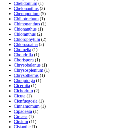
Chelidonium
(1)
Chelonanthus
(2)
Chenopodium
(5)
Chiliotrichum
(1)
Chimonanthus
(1)
Chionanthus
(1)
Chloranthus
(2)
Chlorophytum
(2)
Chlorospatha
(2)
Chomelia
(1)
Chondrilla
(1)
Chorispora
(1)
Chrysobalanus
(1)
Chrysosplenium
(1)
Chrysothemis
(1)
Chuquiraga
(1)
Cicerbita
(1)
Cichorium
(2)
Cicuta
(1)
Cienfuegosia
(1)
Cinnamomum
(1)
Cipadessa
(1)
Circaea
(1)
Cirsium
(11)
Cistanthe
(1)