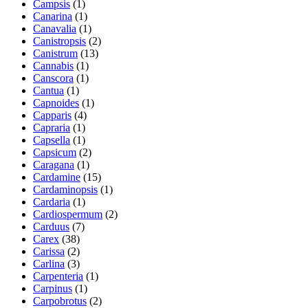
Campsis
(1)
Canarina
(1)
Canavalia
(1)
Canistropsis
(2)
Canistrum
(13)
Cannabis
(1)
Canscora
(1)
Cantua
(1)
Capnoides
(1)
Capparis
(4)
Capraria
(1)
Capsella
(1)
Capsicum
(2)
Caragana
(1)
Cardamine
(15)
Cardaminopsis
(1)
Cardaria
(1)
Cardiospermum
(2)
Carduus
(7)
Carex
(38)
Carissa
(2)
Carlina
(3)
Carpenteria
(1)
Carpinus
(1)
Carpobrotus
(2)