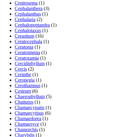
Centrosema
(1)
Cephalanthera
(3)
Cephalanthus
(1)
Cephalaria
(2)
Cephalopentandra
(1)
Cephalotaxus
(1)
Cerastium
(16)
Ceratocephala
(1)
Ceratonia
(1)
Ceratostigma
(1)
Ceratozamia
(1)
Cercidiphyllum
(1)
Cercis
(2)
Cerinthe
(1)
Ceropegia
(1)
Cerothamnus
(1)
Cestrum
(6)
Chaerophyllum
(5)
Chaiturus
(1)
Chamaecyparis
(1)
Chamaecytisus
(6)
Chamaedorea
(1)
Chamaesyce
(1)
Chamorchis
(1)
Charybdis
(1)