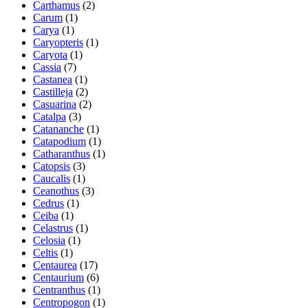
Carthamus
(2)
Carum
(1)
Carya
(1)
Caryopteris
(1)
Caryota
(1)
Cassia
(7)
Castanea
(1)
Castilleja
(2)
Casuarina
(2)
Catalpa
(3)
Catananche
(1)
Catapodium
(1)
Catharanthus
(1)
Catopsis
(3)
Caucalis
(1)
Ceanothus
(3)
Cedrus
(1)
Ceiba
(1)
Celastrus
(1)
Celosia
(1)
Celtis
(1)
Centaurea
(17)
Centaurium
(6)
Centranthus
(1)
Centropogon
(1)