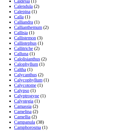
Caldesia
(1)
Calendula
(2)
Calepina
(1)
Calla
(1)
Calliandra
(1)
Callianthemum
(2)
Callisia
(1)
Callistemon
(3)
Callistephus
(1)
Callitriche
(2)
Calluna
(1)
Calolisianthus
(2)
Calophyllum
(1)
Caltha
(1)
Calycanthus
(2)
Calycophyllum
(1)
Calycotome
(1)
Calypso
(1)
Calyptrogyne
(1)
Calystegia
(1)
Camassia
(2)
Camelina
(2)
Camellia
(2)
Campanula
(38)
Camphorosma
(1)