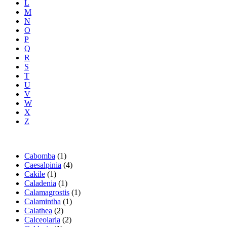
L
M
N
O
P
Q
R
S
T
U
V
W
X
Z
Cabomba
(1)
Caesalpinia
(4)
Cakile
(1)
Caladenia
(1)
Calamagrostis
(1)
Calamintha
(1)
Calathea
(2)
Calceolaria
(2)