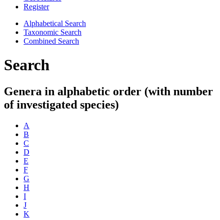
Register
Alphabetical Search
Taxonomic Search
Combined Search
Search
Genera in alphabetic order (with number
of investigated species)
A
B
C
D
E
F
G
H
I
J
K