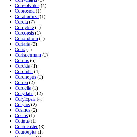
Convolvulus
(4)
Coprosma
(1)
Corallorhiza
(1)
Cordia
(7)
Cordyline
(1)
Coreopsis
(1)
Coriandrum
(1)
Coriaria
(3)
Coris
(1)
Corispermum
(1)
Cornus
(6)
Corokia
(1)
Coronilla
(4)
Coronopus
(1)
Correa
(2)
Cortiella
(1)
Corydalis
(12)
Corylopsis
(4)
Corylus
(2)
Cosmos
(2)
Costus
(1)
Cotinus
(1)
Cotoneaster
(3)
Couroupita
(1)