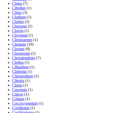
Cistus
(7)
Citrullus
(1)
Citrus
(3)
Cladium
(1)
Clarkia
(2)
Clausena
(2)
Clavija
(1)
Claytonia
(1)
Cleistogenes
(1)
Clematis
(10)
Cleome
(8)
Cleoserrata
(2)
Clerodendrum
(7)
Clethra
(1)
Clibadium
(1)
Clidemia
(1)
Clinopodium
(1)
Clitoria
(1)
Clusia
(1)
Cneorum
(1)
Cnicus
(1)
Cobaea
(1)
Coccocypselum
(1)
Cochlearia
(1)
Cochliostema
(1)